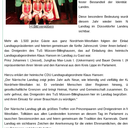
fester Bestandteil der Identitä
Landes.
Diese besondere Bedeutung wurd
diesem Jahr wieder beim Nä
[+] Bild vergößern
Landtag im Düsseldorfer Landes
sichtbar.
Mehr als 1.500 jecke Gäste aus ganz Nordrhein-Westfalen folgten der Einla
Landtagspräsidenten und feierten gemeinsam die fünfte Jahreszeit. Unter ihnen befand
das Dreigestirn des TuS Müssen-Billinghausen, das auf Einladung des heimisc
Landtagsabgeordneten Klaus Hansen im Landtag zu Gast war.
Prinz Johannes I. (Jessel), Jungfrau Max-Louis I. (Uekermann) und Bauer Dennis I. (
repräsentierten ihren Verein und den Karneval aus dem Kreis Lippe im Parlament.
Hierzu erklärt der heimische CDU-Landtagsabgeordnete Klaus Hansen:
„Der Närrische Landtag zeigt jedes Jahr aufs Neue, wie lebendig und vielfältig der K
Nordrhein-Westfalen ist. Er verbindet Menschen über Regionen hinweg, üb
gesellschaftliche Grenzen und bringt Heimat, Humor und Gemeinschaft zusammen. Es
sehr gefreut, das Dreigestirn des TuS Müssen-Billinghausen hier im Landtag begrüßen 
und ihren Einsatz für unser Brauchtum zu würdigen.“
Der Närrische Landtag gilt als größtes Treffen von Prinzenpaaren und Dreigestirnen in 
Westfalen. Tollitäten aus allen Landesteilen kommen an diesem Tag im Parlament 
tauschen Sessionsorden aus und feiern gemeinsam die Tradition des Karnevals. Damit 
Landtag ein sichtbares Zeichen der Anerkennung für die vielen Ehrenamtlichen, die de