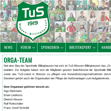
NEWS
VEREIN
SPONSOREN
BREITENSPORT
HAND
ORGA-TEAM
Seit dem Bau der Sporthalle Billinghausen hat sich im TuS Müssen-Billinghausen das „
etabliert. Zur Aufgabe haben sich die Mitglieder gesetzt federführend die Sporthalle Bil
sowie das TuS-culum in Müssen zu pflegen und Instandsetzungsmaßnahmen durch
Daneben gehört auch die Organisation der Pflege der Außenanlagen zum Aufgabenkreis.
Dem Orgateam gehören derzeit an:
Ingo Diekmann
Erwin Lindhorst
Dietrich Neuser
Ralf Rottschäfer
Franz-Josef Schmidt