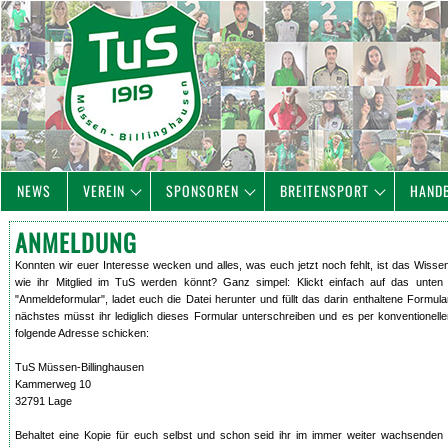
NEWS
VEREIN
SPONSOREN
BREITENSPORT
HAND
ANMELDUNG
Konnten wir euer Interesse wecken und alles, was euch jetzt noch fehlt, ist das Wisse
wie ihr Mitglied im TuS werden könnt? Ganz simpel: Klickt einfach auf das unten
"Anmeldeformular", ladet euch die Datei herunter und füllt das darin enthaltene Formula
nächstes müsst ihr lediglich dieses Formular unterschreiben und es per konventionell
folgende Adresse schicken:
TuS Müssen-Billinghausen
Kammerweg 10
32791 Lage
Behaltet eine Kopie für euch selbst und schon seid ihr im immer weiter wachsenden 