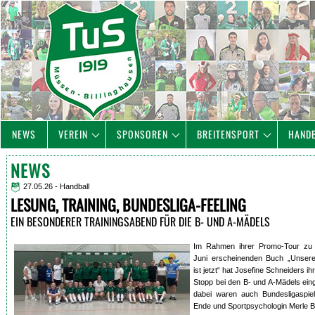
NEWS
VEREIN
SPONSOREN
BREITENSPORT
HAND
NEWS
27.05.26 - Handball
LESUNG, TRAINING, BUNDESLIGA-FEELING
EIN BESONDERER TRAININGSABEND FÜR DIE B- UND A-MÄDELS
Im Rahmen ihrer Promo-Tour zu 
Juni erscheinenden Buch „Unsere 
ist jetzt“ hat Josefine Schneiders ih
Stopp bei den B- und A-Mädels eing
dabei waren auch Bundesligaspiel
Ende und Sportpsychologin Merle B