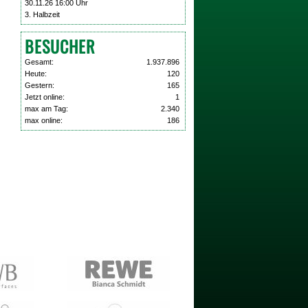
30.11.26 16:00 Uhr
3. Halbzeit
BESUCHER
Gesamt:
1.937.896
Heute:
120
Gestern:
165
Jetzt online:
1
max am Tag:
2.340
max online:
186