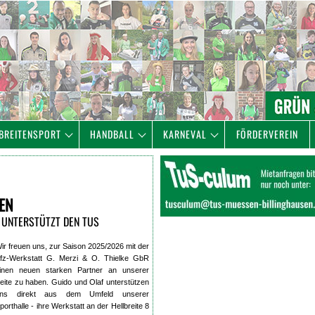
BREITENSPORT
HANDBALL
KARNEVAL
FÖRDERVEREIN
REN
R UNTERSTÜTZT DEN TUS
ir freuen uns, zur Saison 2025/2026 mit der
fz-Werkstatt G. Merzi & O. Thielke GbR
inen neuen starken Partner an unserer
eite zu haben. Guido und Olaf unterstützen
ns direkt aus dem Umfeld unserer
porthalle - ihre Werkstatt an der Hellbreite 8