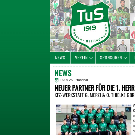
NEWS
VEREIN
SPONSOREN
NEWS
16.09.25 - Handball
NEUER PARTNER FÜR DIE 1. HER
KFZ-WERKSTATT G. MERZI & O. THIELKE GB
W
K
e
S
u
S