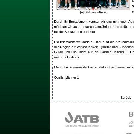
l
S
e
[+] Bild vergößern
Durch ihr Engagement konnten wir uns mit neuen Aufwä
möchten wir auch unseren langjährigen Unterstützer,
bei der Ausstattung begleitet.
Die Kfz-Werkstatt Merzi & Thielke ist ein Kfz-Meisterbe
der Region für Verlässlichkeit, Qualität und Kundennä
Guido und Olaf nicht nur als Partner unserer 1. He
unseres Umfelds.
Mehr über unseren Partner erfahrt ihr hier:
www.merzi-t
Quelle:
Männer 1
Zurück