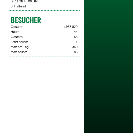
30.11.26 16:00 Uhr
3. Halbzeit
BESUCHER
Gesamt:
1.937.820
Heute:
44
Gestern:
165
Jetzt online:
1
max am Tag:
2.340
max online:
186