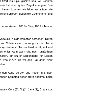
 Start ins Spiel glückte uns, wir konnten
unächst einen guten Zugriff erlangen. Den
hatten, konnten wir leider nicht über die
in Unentschieden gegen die Gegnerinnen und
orne zu starten: 100 % Elan, 100 % Tempo,
 wollte die Punkte kampflos hergeben. Durch
 vor Schluss eine Führung mit drei Toren
cey drehte im Tor nochmal richtig auf und
wehrfehler kann auch sie, nach unzähligen
alten. Ein letzter Siebenmeter für Loxten
is von 22:22, da wir den Ball dann nicht
nten.
enden Auge zurück und freuen uns über
mmenden Samstag gegen Horn nochmal beide
Tracey, Cora (2), Ali (1), Jana (1), Charly (1),