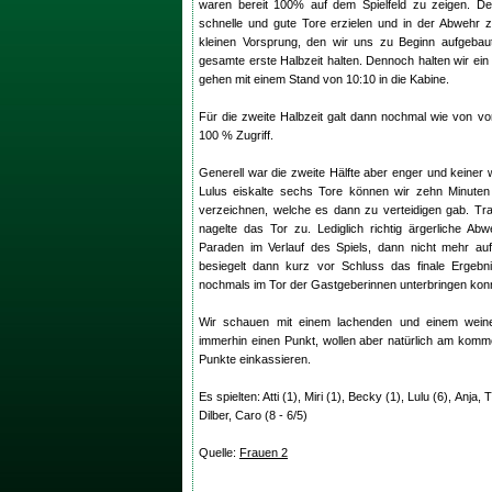
waren bereit 100% auf dem Spielfeld zu zeigen. Der
schnelle und gute Tore erzielen und in der Abwehr z
kleinen Vorsprung, den wir uns zu Beginn aufgebaut 
gesamte erste Halbzeit halten. Dennoch halten wir e
gehen mit einem Stand von 10:10 in die Kabine.
Für die zweite Halbzeit galt dann nochmal wie von v
100 % Zugriff.
Generell war die zweite Hälfte aber enger und keiner
Lulus eiskalte sechs Tore können wir zehn Minuten
verzeichnen, welche es dann zu verteidigen gab. Tra
nagelte das Tor zu. Lediglich richtig ärgerliche Ab
Paraden im Verlauf des Spiels, dann nicht mehr aufh
besiegelt dann kurz vor Schluss das finale Ergebn
nochmals im Tor der Gastgeberinnen unterbringen kon
Wir schauen mit einem lachenden und einem wein
immerhin einen Punkt, wollen aber natürlich am ko
Punkte einkassieren.
Es spielten: Atti (1), Miri (1), Becky (1), Lulu (6), Anja, 
Dilber, Caro (8 - 6/5)
Quelle:
Frauen 2