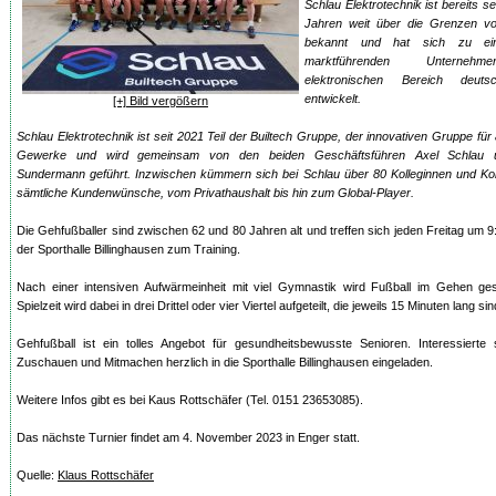
Schlau Elektrotechnik ist bereits se
Jahren weit über die Grenzen v
bekannt und hat sich zu ei
marktführenden Unterne
elektronischen Bereich deutsch
entwickelt.
[+] Bild vergößern
Schlau Elektrotechnik ist seit 2021 Teil der Builtech Gruppe, der innovativen Gruppe für
Gewerke und wird gemeinsam von den beiden Geschäftsführen Axel Schlau 
Sundermann geführt. Inzwischen kümmern sich bei Schlau über 80 Kolleginnen und Ko
sämtliche Kundenwünsche, vom Privathaushalt bis hin zum Global-Player.
Die Gehfußballer sind zwischen 62 und 80 Jahren alt und treffen sich jeden Freitag um 9
der Sporthalle Billinghausen zum Training.
Nach einer intensiven Aufwärmeinheit mit viel Gymnastik wird Fußball im Gehen gesp
Spielzeit wird dabei in drei Drittel oder vier Viertel aufgeteilt, die jeweils 15 Minuten lang sin
Gehfußball ist ein tolles Angebot für gesundheitsbewusste Senioren. Interessierte
Zuschauen und Mitmachen herzlich in die Sporthalle Billinghausen eingeladen.
Weitere Infos gibt es bei Kaus Rottschäfer (Tel. 0151 23653085).
Das nächste Turnier findet am 4. November 2023 in Enger statt.
Quelle:
Klaus Rottschäfer