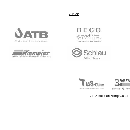
Zurück
© TuS Müssen-Billinghausen 