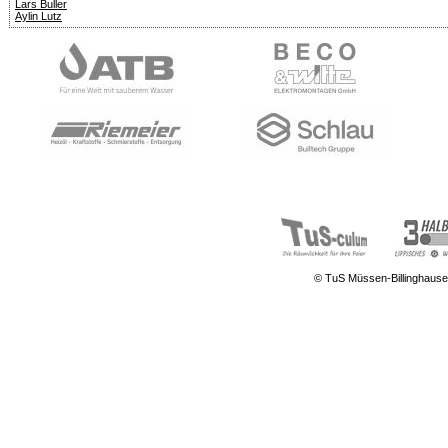
Lars Buller
Aylin Lutz
© TuS Müssen-Billinghause