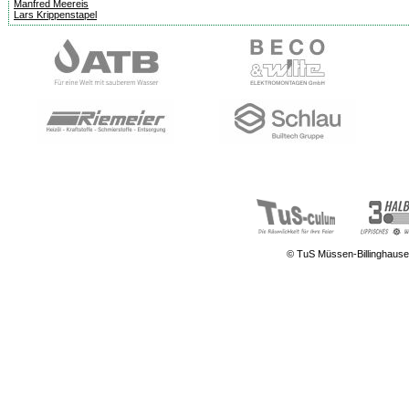
Manfred Meereis
Lars Krippenstapel
© TuS Müssen-Billinghause