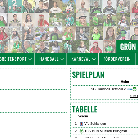
BREITENSPORT
HANDBALL
KARNEVAL
FÖRDERVEREIN
SPIELPLAN
Heim
SG Handball Detmold 2
zum 
TABELLE
Verein
1.
VfL Schlangen
2.
TuS 1919 Müssen-Billinghsn.