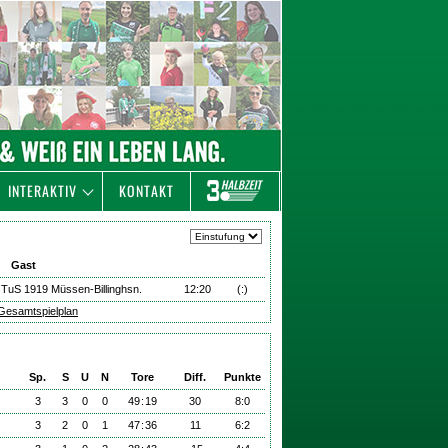
INTERAKTIV
KONTAKT
Gast
TuS 1919 Müssen-Billinghsn.
12:20
(:)
Gesamtspielplan
Sp.
S
U
N
Tore
Diff.
Punkte
3
3
0
0
49
:
19
30
8:0
3
2
0
1
47
:
36
11
6:2