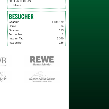
30.11.26 16:00 Uhr
3. Halbzeit
BESUCHER
Gesamt:
1.938.179
Heute:
74
Gestern:
173
Jetzt online:
1
max am Tag:
2.340
max online:
186