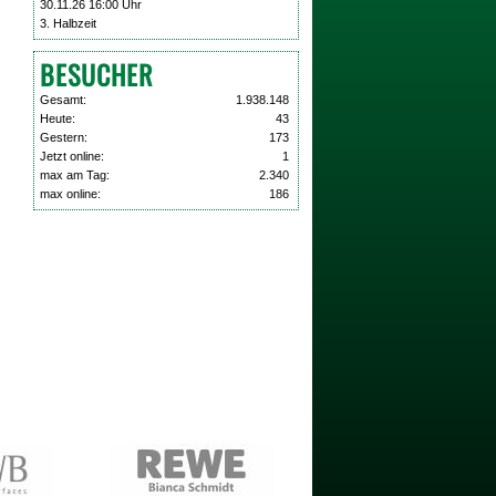
30.11.26 16:00 Uhr
3. Halbzeit
BESUCHER
Gesamt:
1.938.148
Heute:
43
Gestern:
173
Jetzt online:
1
max am Tag:
2.340
max online:
186