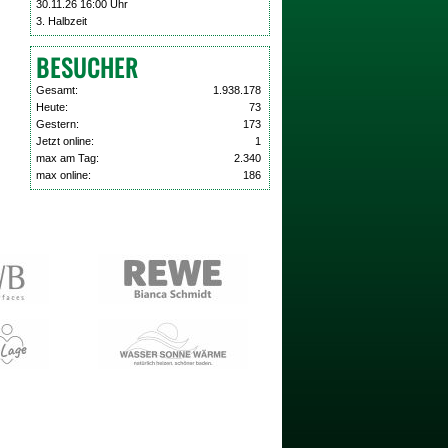
30.11.26 16:00 Uhr
3. Halbzeit
BESUCHER
Gesamt:
1.938.178
Heute:
73
Gestern:
173
Jetzt online:
1
max am Tag:
2.340
max online:
186